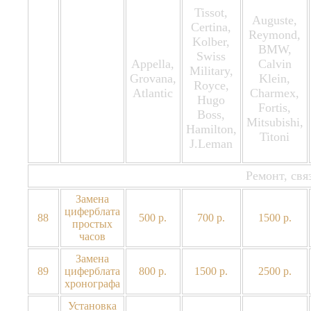
Tissot,
Auguste,
Certina,
Reymond,
Kolber,
BMW,
Swiss
Appella,
Calvin
Military,
Grovana,
Klein,
Royce,
Atlantic
Charmex,
Hugo
Fortis,
Boss,
Mitsubishi,
Hamilton,
Titoni
J.Leman
Ремонт, св
Замена
циферблата
88
500 р.
700 р.
1500 р.
простых
часов
Замена
89
циферблата
800 р.
1500 р.
2500 р.
хронографа
Установка