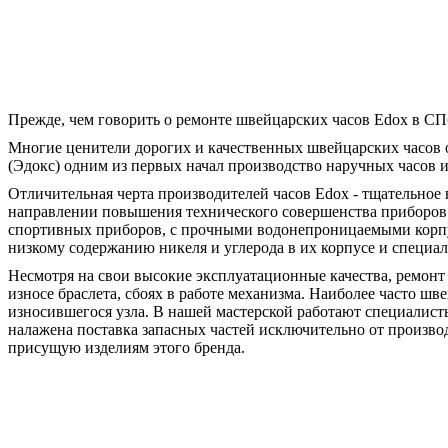
Прежде, чем говорить о ремонте швейцарских часов Edox в СПб
Многие ценители дорогих и качественных швейцарских часов 
(Эдокс) одним из первых начал производство наручных часов и
Отличительная черта производителей часов Edox - тщательное 
направлении повышения технического совершенства приборов. В
спортивных приборов, с прочными водонепроницаемыми корпу
низкому содержанию никеля и углерода в их корпусе и специ
Несмотря на свои высокие эксплуатационные качества, ремонт
износе браслета, сбоях в работе механизма. Наиболее часто шв
износившегося узла. В нашей мастерской работают специалисты
налажена поставка запасных частей исключительно от произво
присущую изделиям этого бренда.