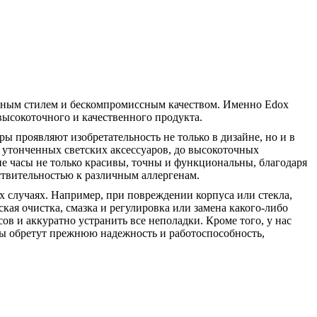
льным стилем и бескомпромиссным качеством. Именно Edox
высокоточного и качественного продукта.
ы проявляют изобретательность не только в дизайне, но и в
т утонченных светских аксессуаров, до высокоточных
 часы не только красивы, точны и функциональны, благодаря
ствительностью к различным аллергенам.
 случаях. Например, при повреждении корпуса или стекла,
кая очистка, смазка и регулировка или замена какого-либо
в и аккуратно устранить все неполадки. Кроме того, у нас
сы обретут прежнюю надежность и работоспособность,