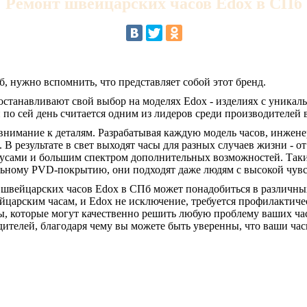
Ремонт швейцарских часов Edox в СПб
, нужно вспомнить, что представляет собой этот бренд.
останавливают свой выбор на моделях Edox - изделиях с уника
 по сей день считается одним из лидеров среди производителей 
внимание к деталям. Разрабатывая каждую модель часов, инженер
 результате в свет выходят часы для разных случаев жизни - о
сами и большим спектром дополнительных возможностей. Такие
альному PVD-покрытию, они подходят даже людям с высокой чув
 швейцарских часов Edox в СПб может понадобиться в различных
ейцарским часам, и Edox не исключение, требуется профилактичес
, которые могут качественно решить любую проблему ваших часо
дителей, благодаря чему вы можете быть уверенны, что ваши ча